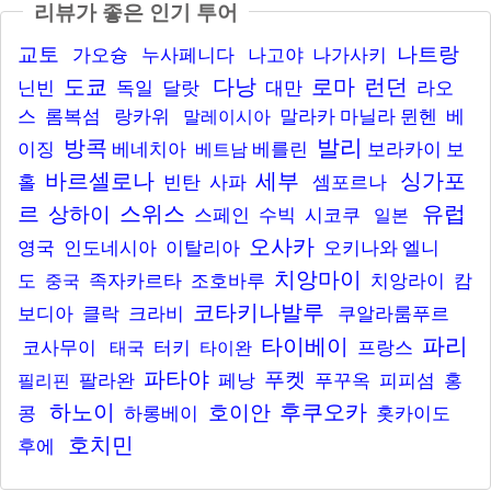
리뷰가 좋은 인기 투어
교토
나트랑
가오슝
누사페니다
나고야
나가사키
도쿄
다낭
로마
런던
닌빈
독일
달랏
대만
라오
스
롬복섬
랑카위
말라카
마닐라
뮌헨
베
말레이시아
발리
방콕
이징
베네치아
베를린
보라카이
보
베트남
바르셀로나
세부
싱가포
홀
빈탄
사파
셈포르나
르
스위스
유럽
상하이
스페인
수빅
시코쿠
일본
오사카
영국
인도네시아
이탈리아
오키나와
엘니
치앙마이
도
족자카르타
조호바루
치앙라이
캄
중국
코타키나발루
보디아
클락
크라비
쿠알라룸푸르
파리
타이베이
코사무이
터키
프랑스
태국
타이완
파타야
푸켓
팔라완
페낭
푸꾸옥
피피섬
홍
필리핀
하노이
후쿠오카
호이안
콩
하롱베이
홋카이도
호치민
후에