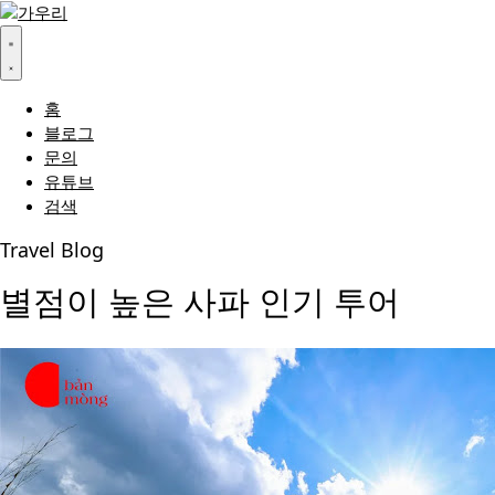
홈
블로그
문의
유튜브
검색
Travel Blog
별점이 높은 사파 인기 투어