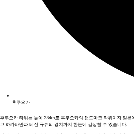
후쿠오카
후쿠오카 타워는 높이 234m로 후쿠오카의 랜드마크 타워이자 일본에
고 하카타만과 테진 규슈의 경치까지 한눈에 감상할 수 있습니다.