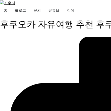
홈
블로그
문의
유튜브
검색
후쿠오카 자유여행 추천 후