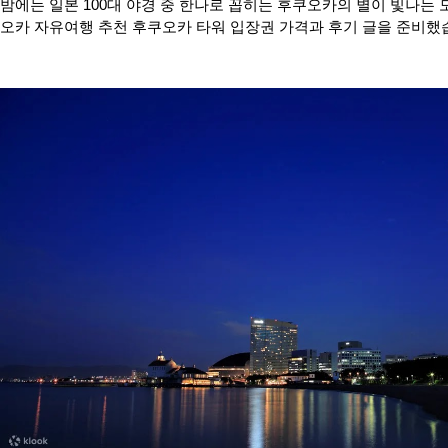
밤에는 일본 100대 야경 중 한나로 꼽히는 후쿠오카의 별이 빛나는
오카 자유여행 추천 후쿠오카 타워 입장권 가격과 후기 글을 준비했