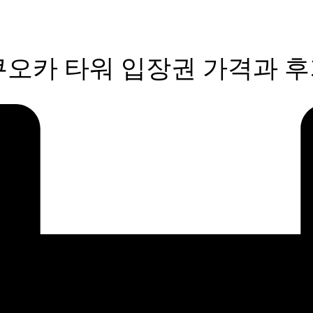
쿠오카 타워 입장권 가격과 