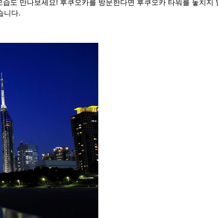
 모습도 만나보세요! 후쿠오카를 방문한다면 후쿠오카 타워를 놓치지 
습니다.