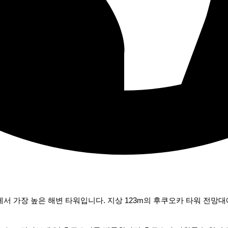
서 가장 높은 해변 타워입니다. 지상 123m의 후쿠오카 타워 전망