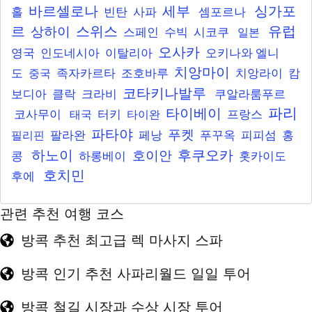
바르셀로나
세부
싱가포
홀
빈탄
사파
셈포르나
르
스위스
유럽
상하이
스페인
수빅
시코쿠
일본
오사카
영국
인도네시아
이탈리아
오키나와
엘니
치앙마이
도
족자카르타
조호바루
치앙라이
캄
중국
코타키나발루
보디아
클락
크라비
쿠알라룸푸르
파리
타이베이
코사무이
터키
프랑스
태국
타이완
파타야
푸켓
팔라완
페낭
푸꾸옥
피피섬
홍
필리핀
하노이
후쿠오카
호이안
콩
하롱베이
홋카이도
호치민
후에
관련 추천 여행 코스
방콕 추천 최고급 렉 마사지 스파
방콕 인기 추천 사파리월드 일일 투어
방콕 철길 시장과 수상 시장 투어