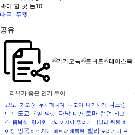
봐야 할 곳 톱10
태국
푸켓
,
공유
리뷰가 좋은 인기 투어
교토
나트랑
가오슝
누사페니다
나고야
나가사키
도쿄
다낭
로마
런던
닌빈
독일
달랏
대만
라오
스
롬복섬
랑카위
말라카
마닐라
뮌헨
베
말레이시아
발리
방콕
이징
베네치아
베를린
보라카이
보
베트남