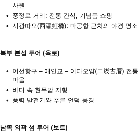
사원
중정로 거리: 전통 간식, 기념품 쇼핑
시광따오(西瀛虹橋): 마공항 근처의 야경 명소
북부 본섬 투어 (육로)
어선항구 – 애인교 – 이다오양(二崁古厝) 전통
마을
바다 속 현무암 지형
풍력 발전기와 푸른 언덕 풍경
남쪽 외곽 섬 투어 (보트)