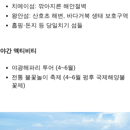
치메이섬: 깎아지른 해안절벽
왕안섬: 산호초 해변, 바다거북 생태 보호구역
홉핑·돈지 등 당일치기 섬들
야간 액티비티
야광해파리 투어 (4~6월)
전통 불꽃놀이 축제 (4~6월 펑후 국제해양불
꽃제)