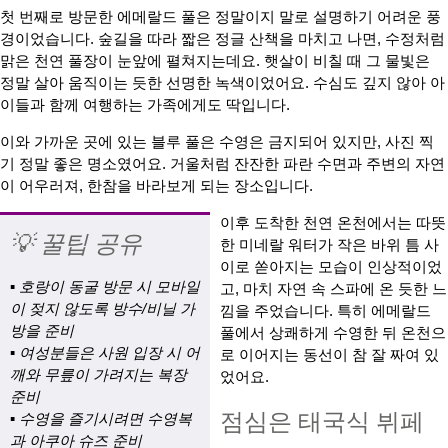
첫 번째로 방문한 에메랄드 풀은 정말이지 말로 설명하기 어려운 풍
경이었습니다. 숲길을 따라 짧은 정글 산책을 마치고 나면, 수정처럼
맑은 천연 풀장이 눈앞에 펼쳐지는데요. 햇살이 비칠 때 그 물빛은
정말 살아 움직이는 듯한 선명한 녹색이었어요. 수심도 깊지 않아 아
이들과 함께 여행하는 가족에게도 딱입니다.
이와 가까운 곳에 있는 블루 풀은 수영은 금지되어 있지만, 사진 찍
기 정말 좋은 명소였어요. 거울처럼 잔잔한 파란 수면과 주변의 자연
이 어우러져, 한참을 바라보게 되는 장소입니다.
이후 도착한 천연 온천에서는 따뜻
💡 꿀팁 공유
한 미네랄 워터가 작은 바위 틈 사
이로 쏟아지는 모습이 인상적이었
▪ 호랑이 동굴 방문 시 모바일
고, 마치 자연 속 스파에 온 듯한 느
이 젖지 않도록 방수/비닐 가
낌을 주었습니다. 특히 에메랄드
방을 준비
풀에서 상쾌하게 수영한 뒤 온천으
▪ 여성분들은 사원 입장 시 어
로 이어지는 동선이 참 잘 짜여 있
깨와 무릎이 가려지는 복장
었어요.
준비
점심은 태국식 뷔페
▪ 수영을 즐기시려면 수영복
과 아쿠아 슈즈 준비