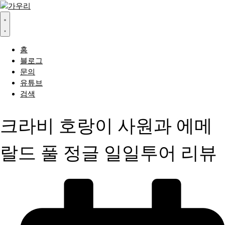
홈
블로그
문의
유튜브
검색
크라비 호랑이 사원과 에메
랄드 풀 정글 일일투어 리뷰