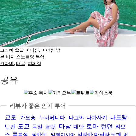
크라비 출발 피피섬, 마야섬 뱀
부 비치 스노클링 투어
크라비
,
태국
,
피피섬
공유
리뷰가 좋은 인기 투어
교토
나트랑
가오슝
누사페니다
나고야
나가사키
도쿄
다낭
로마
런던
닌빈
독일
달랏
대만
라오
스
롬복섬
랑카위
말라카
마닐라
뮌헨
베
말레이시아