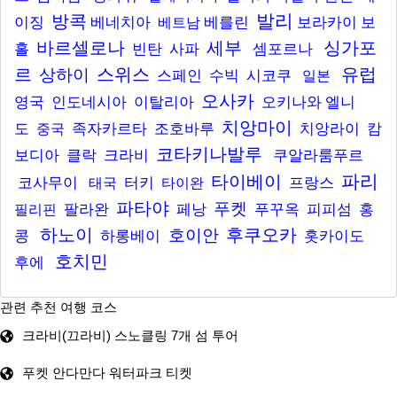
발리
방콕
이징
베네치아
베를린
보라카이
보
베트남
바르셀로나
세부
싱가포
홀
빈탄
사파
셈포르나
르
스위스
유럽
상하이
스페인
수빅
시코쿠
일본
오사카
영국
인도네시아
이탈리아
오키나와
엘니
치앙마이
도
족자카르타
조호바루
치앙라이
캄
중국
코타키나발루
보디아
클락
크라비
쿠알라룸푸르
파리
타이베이
코사무이
터키
프랑스
태국
타이완
파타야
푸켓
팔라완
페낭
푸꾸옥
피피섬
홍
필리핀
하노이
후쿠오카
호이안
콩
하롱베이
홋카이도
호치민
후에
관련 추천 여행 코스
크라비(끄라비) 스노클링 7개 섬 투어
푸켓 안다만다 워터파크 티켓