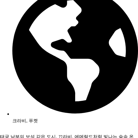
크라비
,
푸켓
태국 남부의 보석 같은 도시, 끄라비. 에메랄드처럼 빛나는 숲속 온