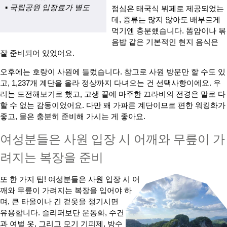
▪ 국립공원 입장료가 별도
점심은 태국식 뷔페로 제공되었는
데, 종류는 많지 않아도 배부르게
먹기엔 충분했습니다. 똠얌이나 볶
음밥 같은 기본적인 현지 음식은
잘 준비되어 있었어요.
오후에는 호랑이 사원에 들렀습니다. 참고로 사원 방문만 할 수도 있
고, 1,237개 계단을 올라 정상까지 다녀오는 건 선택사항이에요. 우
리는 도전해보기로 했고, 고생 끝에 마주한 끄라비의 전경은 말로 다
할 수 없는 감동이었어요. 다만 꽤 가파른 계단이므로 편한 워킹화가
좋고, 물은 충분히 준비해 가시는 게 좋아요.
여성분들은 사원 입장 시 어깨와 무릎이 가
려지는 복장을 준비
또 한 가지 팁! 여성분들은 사원 입장 시 어
깨와 무릎이 가려지는 복장을 입어야 하
며, 큰 타올이나 긴 겉옷을 챙기시면
유용합니다. 슬리퍼보단 운동화, 수건
과 여벌 옷, 그리고 모기 기피제, 방수