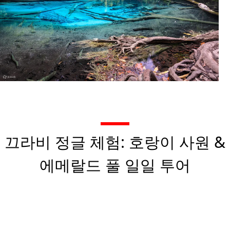
끄라비 정글 체험: 호랑이 사원 &
에메랄드 풀 일일 투어