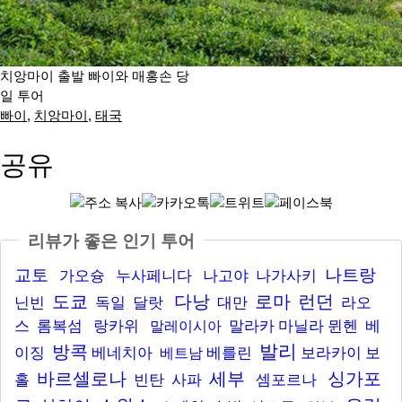
치앙마이 출발 빠이와 매홍손 당
일 투어
빠이
,
치앙마이
,
태국
공유
리뷰가 좋은 인기 투어
교토
나트랑
가오슝
누사페니다
나고야
나가사키
도쿄
다낭
로마
런던
닌빈
독일
달랏
대만
라오
스
롬복섬
랑카위
말라카
마닐라
뮌헨
베
말레이시아
발리
방콕
이징
베네치아
베를린
보라카이
보
베트남
바르셀로나
세부
싱가포
홀
빈탄
사파
셈포르나