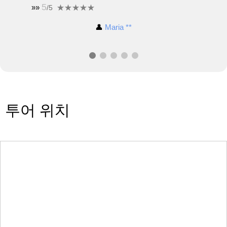
5
»»
/5
👤
Maria **
투어 위치