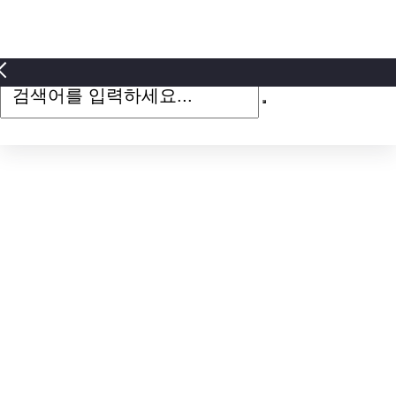
검
색
어
를
입
력
하
세
요...