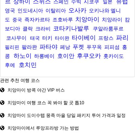
르
스위스
유럽
상하이
스페인
수빅
시코쿠
일본
오사카
영국
인도네시아
이탈리아
오키나와
엘니
치앙마이
도
족자카르타
조호바루
치앙라이
캄
중국
코타키나발루
보디아
클락
크라비
쿠알라룸푸르
파리
타이베이
코사무이
터키
프랑스
태국
타이완
파타야
푸켓
팔라완
페낭
푸꾸옥
피피섬
홍
필리핀
하노이
후쿠오카
호이안
콩
하롱베이
홋카이도
호치민
후에
관련 추천 여행 코스
치앙마이 방콕 야간 VIP 버스
치앙마이 여행 코스 꼭 봐야 할 곳 톱10
치앙마이 도이수텝 몽족 마을 당일 패키지 투어 가격과 일정
치앙마이에서 루앙프라방 가는 방법