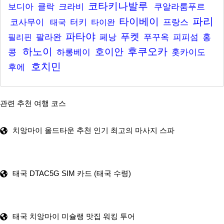
코타키나발루
보디아
클락
크라비
쿠알라룸푸르
파리
타이베이
코사무이
터키
프랑스
태국
타이완
파타야
푸켓
팔라완
페낭
푸꾸옥
피피섬
홍
필리핀
하노이
후쿠오카
호이안
콩
하롱베이
홋카이도
호치민
후에
관련 추천 여행 코스
치앙마이 올드타운 추천 인기 최고의 마사지 스파
태국 DTAC5G SIM 카드 (태국 수령)
태국 치앙마이 미슐랭 맛집 워킹 투어