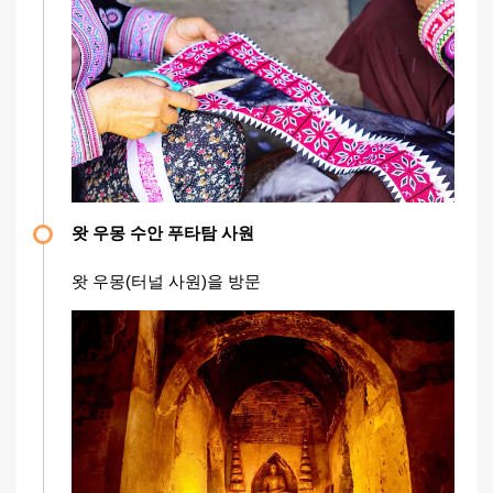
왓 우몽 수안 푸타탐 사원
왓 우몽(터널 사원)을 방문