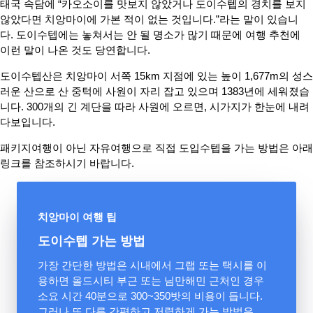
태국 속담에 “카오소이를 맛보지 않았거나 도이수텝의 경치를 보지
않았다면 치앙마이에 가본 적이 없는 것입니다.”라는 말이 있습니
다. 도이수텝에는 놓쳐서는 안 될 명소가 많기 때문에 여행 추천에
이런 말이 나온 것도 당연합니다.
도이수텝산은 치앙마이 서쪽 15
km
지점에 있는 높이 1,677m의 성스
러운 산으로 산 중턱에 사원이 자리 잡고 있으며 1383년에 세워졌습
니다. 300개의 긴 계단을 따라 사원에 오르면, 시가지가 한눈에 내려
다보입니다.
패키지여행이 아닌 자유여행으로 직접 도입수텝을 가는 방법은 아래
링크를 참조하시기 바랍니다.
치앙마이 여행 팁
도이수텝 가는 방법
가장 간단한 방법은 시내에서 그랩 또는 택시를 이
용하면 올드시티 부근 또는 님만해민 근처인 경우
소요 시간 40분으로 300~350밧의 비용이 듭니다.
그러나 또 다른 간편하고 저렴하게 가는 방법은…