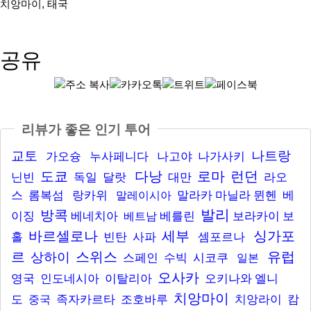
치앙마이
,
태국
공유
리뷰가 좋은 인기 투어
교토
나트랑
가오슝
누사페니다
나고야
나가사키
도쿄
다낭
로마
런던
닌빈
독일
달랏
대만
라오
스
롬복섬
랑카위
말라카
마닐라
뮌헨
베
말레이시아
발리
방콕
이징
베네치아
베를린
보라카이
보
베트남
바르셀로나
세부
싱가포
홀
빈탄
사파
셈포르나
르
스위스
유럽
상하이
스페인
수빅
시코쿠
일본
오사카
영국
인도네시아
이탈리아
오키나와
엘니
치앙마이
도
족자카르타
조호바루
치앙라이
캄
중국