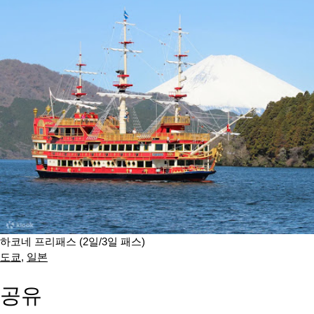
하코네 프리패스 (2일/3일 패스)
도쿄
,
일본
공유