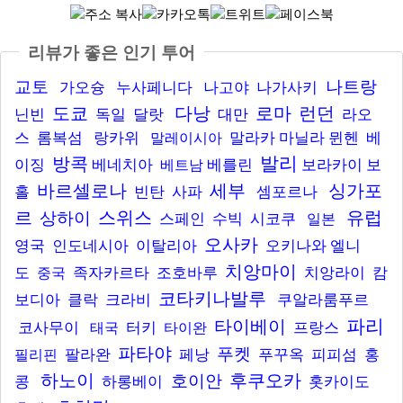
리뷰가 좋은 인기 투어
교토
나트랑
가오슝
누사페니다
나고야
나가사키
도쿄
다낭
로마
런던
닌빈
독일
달랏
대만
라오
스
롬복섬
랑카위
말라카
마닐라
뮌헨
베
말레이시아
발리
방콕
이징
베네치아
베를린
보라카이
보
베트남
바르셀로나
세부
싱가포
홀
빈탄
사파
셈포르나
르
스위스
유럽
상하이
스페인
수빅
시코쿠
일본
오사카
영국
인도네시아
이탈리아
오키나와
엘니
치앙마이
도
족자카르타
조호바루
치앙라이
캄
중국
코타키나발루
보디아
클락
크라비
쿠알라룸푸르
파리
타이베이
코사무이
터키
프랑스
태국
타이완
파타야
푸켓
팔라완
페낭
푸꾸옥
피피섬
홍
필리핀
하노이
후쿠오카
호이안
콩
하롱베이
홋카이도