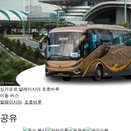
싱가포르 말레이시아 조호바루
이동 버스
말레이시아
,
조호바루
공유