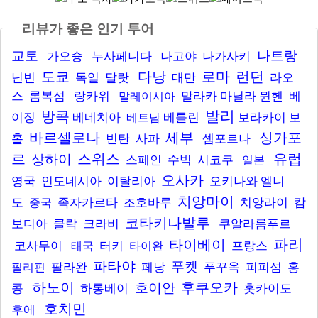
리뷰가 좋은 인기 투어
교토
나트랑
가오슝
누사페니다
나고야
나가사키
도쿄
다낭
로마
런던
닌빈
독일
달랏
대만
라오
스
롬복섬
랑카위
말라카
마닐라
뮌헨
베
말레이시아
발리
방콕
이징
베네치아
베를린
보라카이
보
베트남
바르셀로나
세부
싱가포
홀
빈탄
사파
셈포르나
르
스위스
유럽
상하이
스페인
수빅
시코쿠
일본
오사카
영국
인도네시아
이탈리아
오키나와
엘니
치앙마이
도
족자카르타
조호바루
치앙라이
캄
중국
코타키나발루
보디아
클락
크라비
쿠알라룸푸르
파리
타이베이
코사무이
터키
프랑스
태국
타이완
파타야
푸켓
팔라완
페낭
푸꾸옥
피피섬
홍
필리핀
하노이
후쿠오카
호이안
콩
하롱베이
홋카이도
호치민
후에