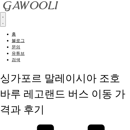
홈
블로그
문의
유튜브
검색
싱가포르 말레이시아 조호
바루 레고랜드 버스 이동 가
격과 후기