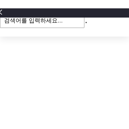
검
색
어
를
입
력
하
세
요...