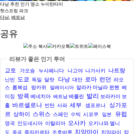
다낭 추천 인기 명소 누이탄타이
핫스프링 파크
다낭
,
베트남
공유
리뷰가 좋은 인기 투어
교토
나트랑
가오슝
누사페니다
나고야
나가사키
도쿄
다낭
로마
런던
닌빈
독일
달랏
대만
라오
스
롬복섬
랑카위
말라카
마닐라
뮌헨
베
말레이시아
발리
방콕
이징
베네치아
베를린
보라카이
보
베트남
바르셀로나
세부
싱가포
홀
빈탄
사파
셈포르나
르
스위스
유럽
상하이
스페인
수빅
시코쿠
일본
오사카
영국
인도네시아
이탈리아
오키나와
엘니
치앙마이
도
족자카르타
조호바루
치앙라이
캄
중국