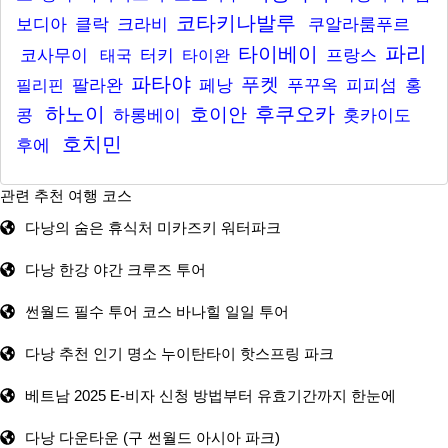
코타키나발루
보디아
클락
크라비
쿠알라룸푸르
파리
타이베이
코사무이
터키
프랑스
태국
타이완
파타야
푸켓
팔라완
페낭
푸꾸옥
피피섬
홍
필리핀
하노이
후쿠오카
호이안
콩
하롱베이
홋카이도
호치민
후에
관련 추천 여행 코스
다낭의 숨은 휴식처 미카즈키 워터파크
다낭 한강 야간 크루즈 투어
썬월드 필수 투어 코스 바나힐 일일 투어
다낭 추천 인기 명소 누이탄타이 핫스프링 파크
베트남 2025 E-비자 신청 방법부터 유효기간까지 한눈에
다낭 다운타운 (구 썬월드 아시아 파크)