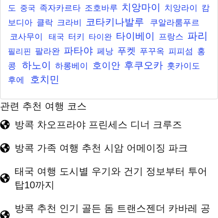
치앙마이
도
족자카르타
조호바루
치앙라이
캄
중국
코타키나발루
보디아
클락
크라비
쿠알라룸푸르
파리
타이베이
코사무이
터키
프랑스
태국
타이완
파타야
푸켓
팔라완
페낭
푸꾸옥
피피섬
홍
필리핀
하노이
후쿠오카
호이안
콩
하롱베이
홋카이도
호치민
후에
관련 추천 여행 코스
방콕 차오프라야 프린세스 디너 크루즈
방콕 가족 여행 추천 시암 어메이징 파크
태국 여행 도시별 우기와 건기 정보부터 투어
탑10까지
방콕 추천 인기 골든 돔 트랜스젠더 카바레 공