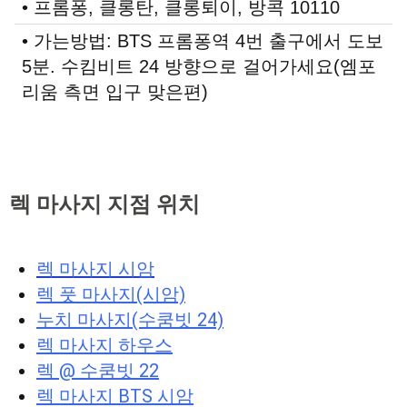
• 프롬퐁, 클롱탄, 클롱퇴이, 방콕 10110
• 가는방법: BTS 프롬퐁역 4번 출구에서 도보
5분. 수킴비트 24 방향으로 걸어가세요(엠포
리움 측면 입구 맞은편)
렉 마사지 지점 위치
렉 마사지 시암
렉 풋 마사지(시암)
누치 마사지(수쿰빗 24)
렉 마사지 하우스
렉 @ 수쿰빗 22
렉 마사지 BTS 시암