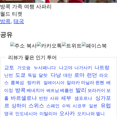
방콕 가족 여행 사파리
월드 티켓
방콕
태국
,
공유
리뷰가 좋은 인기 투어
교토
나트랑
가오슝
누사페니다
나고야
나가사키
도쿄
다낭
로마
런던
닌빈
독일
달랏
대만
라오
스
롬복섬
랑카위
말라카
마닐라
뮌헨
베
말레이시아
발리
방콕
이징
베네치아
베를린
보라카이
보
베트남
바르셀로나
세부
싱가포
홀
빈탄
사파
셈포르나
르
스위스
유럽
상하이
스페인
수빅
시코쿠
일본
오사카
영국
인도네시아
이탈리아
오키나와
엘니