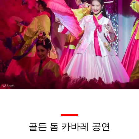
골든 돔 카바레 공연