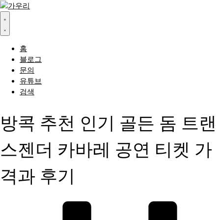
홈
블로그
문의
유튜브
검색
방콕 추천 인기 골든 돔 트랜
스젠더 카바레 공연 티켓 가
격과 후기