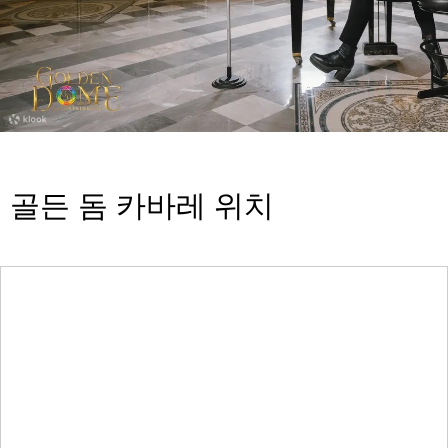
골든 돔 카바레 위치