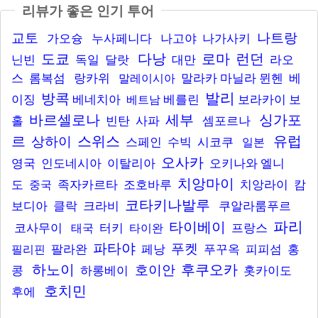
리뷰가 좋은 인기 투어
교토
나트랑
가오슝
누사페니다
나고야
나가사키
도쿄
다낭
로마
런던
닌빈
독일
달랏
대만
라오
스
롬복섬
랑카위
말라카
마닐라
뮌헨
베
말레이시아
발리
방콕
이징
베네치아
베를린
보라카이
보
베트남
바르셀로나
세부
싱가포
홀
빈탄
사파
셈포르나
르
스위스
유럽
상하이
스페인
수빅
시코쿠
일본
오사카
영국
인도네시아
이탈리아
오키나와
엘니
치앙마이
도
족자카르타
조호바루
치앙라이
캄
중국
코타키나발루
보디아
클락
크라비
쿠알라룸푸르
파리
타이베이
코사무이
터키
프랑스
태국
타이완
파타야
푸켓
팔라완
페낭
푸꾸옥
피피섬
홍
필리핀
하노이
후쿠오카
호이안
콩
하롱베이
홋카이도
호치민
후에