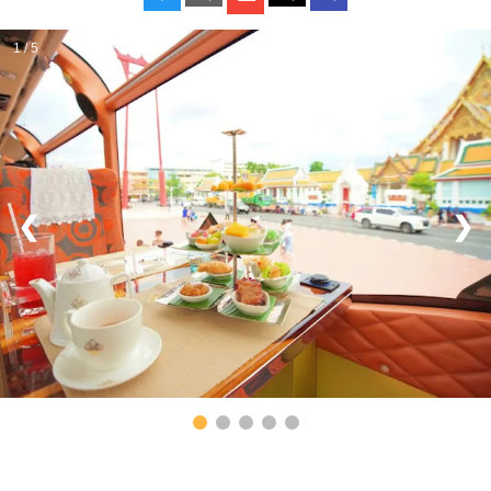
1 / 5
❮
❯