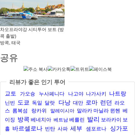
차오프라야강 시티투어 보트 (방
콕 출발)
방콕
,
태국
공유
리뷰가 좋은 인기 투어
교토
나트랑
가오슝
누사페니다
나고야
나가사키
도쿄
다낭
로마
런던
닌빈
독일
달랏
대만
라오
스
롬복섬
랑카위
말라카
마닐라
뮌헨
베
말레이시아
발리
방콕
이징
베네치아
베를린
보라카이
보
베트남
바르셀로나
세부
싱가포
홀
빈탄
사파
셈포르나