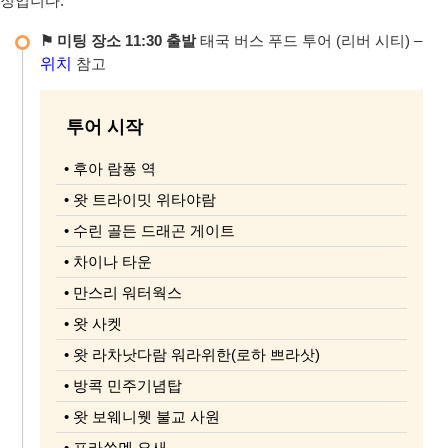
정입니다.
⚑ 미팅 장소 11:30 출발
태국 버스 푸드 투어 (리버 시티) –
위치
참고
투어 시작
• 후아 람퐁 역
• 왓 트라이밋 위타야람
• 수린 골든 드래곤 게이트
• 차이나 타운
• 만스리 워터웍스
• 왓 사켓
• 왓 라차낫다람 워라위한(로하 쁘라삿)
• 방콕 민주기념탑
• 왓 보웨니웻 불교 사원
• 프라쑤멘 요새