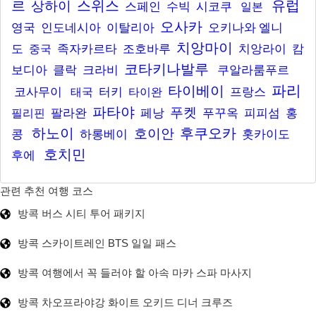
르
스위스
유럽
상하이
스페인
수빅
시코쿠
일본
오사카
영국
인도네시아
이탈리아
오키나와
엘니
치앙마이
도
족자카르타
조호바루
치앙라이
캄
중국
코타키나발루
보디아
클락
크라비
쿠알라룸푸르
파리
타이베이
코사무이
터키
프랑스
태국
타이완
파타야
푸켓
팔라완
페낭
푸꾸옥
피피섬
홍
필리핀
하노이
후쿠오카
호이안
콩
하롱베이
홋카이도
호치민
후에
관련 추천 여행 코스
방콕 버스 시티 투어 패키지
방콕 스카이트레인 BTS 일일 패스
방콕 여행에서 꼭 들러야 할 아속 마카 스파 마사지
방콕 차오프라야강 화이트 오키드 디너 크루즈