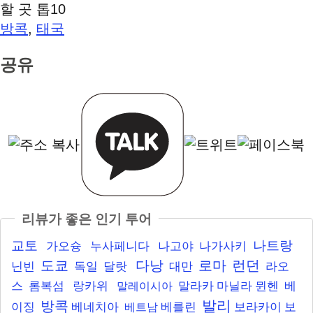
할 곳 톱10
방콕
태국
,
공유
리뷰가 좋은 인기 투어
교토
나트랑
가오슝
누사페니다
나고야
나가사키
도쿄
다낭
로마
런던
닌빈
독일
달랏
대만
라오
스
롬복섬
랑카위
말라카
마닐라
뮌헨
베
말레이시아
발리
방콕
이징
베네치아
베를린
보라카이
보
베트남