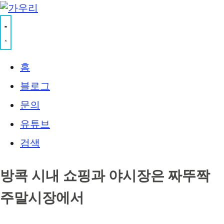
홈
블로그
문의
유튜브
검색
방콕 시내 쇼핑과 야시장은 짜뚜짝
주말시장에서