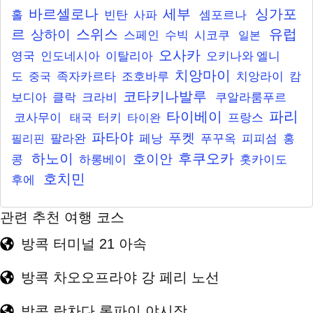
바르셀로나
세부
싱가포
홀
빈탄
사파
셈포르나
르
스위스
유럽
상하이
스페인
수빅
시코쿠
일본
오사카
영국
인도네시아
이탈리아
오키나와
엘니
치앙마이
도
족자카르타
조호바루
치앙라이
캄
중국
코타키나발루
보디아
클락
크라비
쿠알라룸푸르
파리
타이베이
코사무이
터키
프랑스
태국
타이완
파타야
푸켓
팔라완
페낭
푸꾸옥
피피섬
홍
필리핀
하노이
후쿠오카
호이안
콩
하롱베이
홋카이도
호치민
후에
관련 추천 여행 코스
방콕 터미널 21 아속
방콕 차오오프라야 강 페리 노선
방콕 랏차다 롯파이 야시장