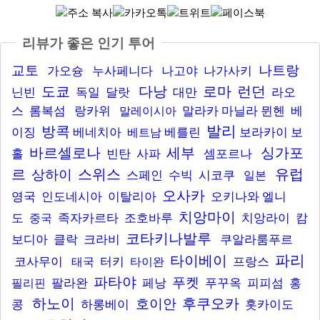
리뷰가 좋은 인기 투어
교토
나트랑
가오슝
누사페니다
나고야
나가사키
도쿄
다낭
로마
런던
닌빈
독일
달랏
대만
라오
스
롬복섬
랑카위
말라카
마닐라
뮌헨
베
말레이시아
발리
방콕
이징
베네치아
베를린
보라카이
보
베트남
바르셀로나
세부
싱가포
홀
빈탄
사파
셈포르나
르
스위스
유럽
상하이
스페인
수빅
시코쿠
일본
오사카
영국
인도네시아
이탈리아
오키나와
엘니
치앙마이
도
족자카르타
조호바루
치앙라이
캄
중국
코타키나발루
보디아
클락
크라비
쿠알라룸푸르
파리
타이베이
코사무이
터키
프랑스
태국
타이완
파타야
푸켓
팔라완
페낭
푸꾸옥
피피섬
홍
필리핀
하노이
후쿠오카
호이안
콩
하롱베이
홋카이도