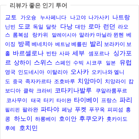
리뷰가 좋은 인기 투어
교토
나트랑
가오슝
누사페니다
나고야
나가사키
도쿄
다낭
로마
런던
닌빈
독일
달랏
대만
라오
스
롬복섬
랑카위
말라카
마닐라
뮌헨
베
말레이시아
발리
방콕
이징
베네치아
베를린
보라카이
보
베트남
바르셀로나
세부
싱가포
홀
빈탄
사파
셈포르나
르
스위스
유럽
상하이
스페인
수빅
시코쿠
일본
오사카
영국
인도네시아
이탈리아
오키나와
엘니
치앙마이
도
족자카르타
조호바루
치앙라이
캄
중국
코타키나발루
보디아
클락
크라비
쿠알라룸푸르
파리
타이베이
코사무이
터키
프랑스
태국
타이완
파타야
푸켓
팔라완
페낭
푸꾸옥
피피섬
홍
필리핀
하노이
후쿠오카
호이안
콩
하롱베이
홋카이도
호치민
후에