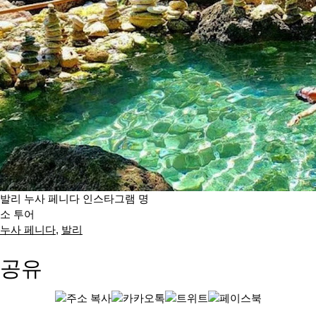
발리 누사 페니다 인스타그램 명
소 투어
누사 페니다
,
발리
공유