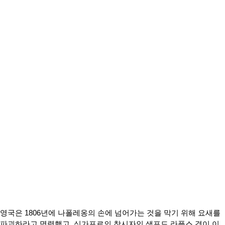
영국은 1806년에 나폴레옹의 손에 넘어가는 것을 막기 위해 요새를
파괴하라고 명령했고, 싱가포르의 창시자인 샘포드 라플스 경이 이