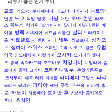
리뷰가 좋은 인기 투어
교토
나트랑
가오슝
누사페니다
나고야
나가사키
도쿄
다낭
로마
런던
닌빈
독일
달랏
대만
라오
스
롬복섬
랑카위
말라카
마닐라
뮌헨
베
말레이시아
발리
방콕
이징
베네치아
베를린
보라카이
보
베트남
바르셀로나
세부
싱가포
홀
빈탄
사파
셈포르나
르
스위스
유럽
상하이
스페인
수빅
시코쿠
일본
오사카
영국
인도네시아
이탈리아
오키나와
엘니
치앙마이
도
족자카르타
조호바루
치앙라이
캄
중국
코타키나발루
보디아
클락
크라비
쿠알라룸푸르
파리
타이베이
코사무이
터키
프랑스
태국
타이완
파타야
푸켓
팔라완
페낭
푸꾸옥
피피섬
홍
필리핀
하노이
후쿠오카
호이안
콩
하롱베이
홋카이도
호치민
후에